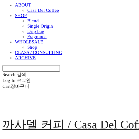
ABOUT
Casa Del Coffee
SHOP
Blend
Single Origin
Drip bag
Fragrance
WHOLESALE
Shop
CLASS / CONSULTING
ARCHIVE
Search
검색
Log In
로그인
Cart
장바구니
까사델 커피 / Casa Del Cof