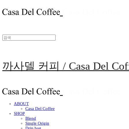
까사델 커피 / Casa Del Cof
ABOUT
Casa Del Coffee
SHOP
Blend
Single Origin
Drip bag