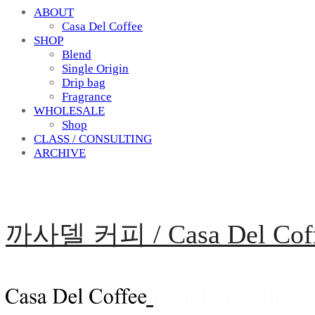
ABOUT
Casa Del Coffee
SHOP
Blend
Single Origin
Drip bag
Fragrance
WHOLESALE
Shop
CLASS / CONSULTING
ARCHIVE
까사델 커피 / Casa Del Cof