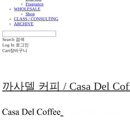
Fragrance
WHOLESALE
Shop
CLASS / CONSULTING
ARCHIVE
Search
검색
Log In
로그인
Cart
장바구니
까사델 커피 / Casa Del Cof