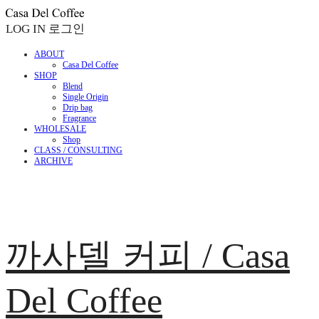
LOG IN
로그인
ABOUT
Casa Del Coffee
SHOP
Blend
Single Origin
Drip bag
Fragrance
WHOLESALE
Shop
CLASS / CONSULTING
ARCHIVE
까사델 커피 / Casa
Del Coffee