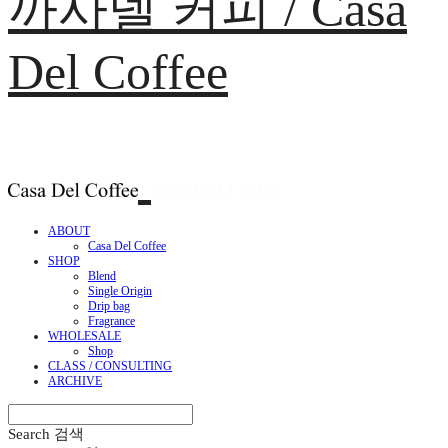
까사델 커피 / Casa
Del Coffee
ABOUT
Casa Del Coffee
SHOP
Blend
Single Origin
Drip bag
Fragrance
WHOLESALE
Shop
CLASS / CONSULTING
ARCHIVE
Search
검색