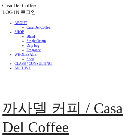
LOG IN
로그인
ABOUT
Casa Del Coffee
SHOP
Blend
Single Origin
Drip bag
Fragrance
WHOLESALE
Shop
CLASS / CONSULTING
ARCHIVE
까사델 커피 / Casa
Del Coffee