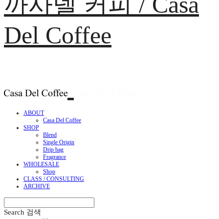
까사델 커피 / Casa
Del Coffee
ABOUT
Casa Del Coffee
SHOP
Blend
Single Origin
Drip bag
Fragrance
WHOLESALE
Shop
CLASS / CONSULTING
ARCHIVE
Search
검색