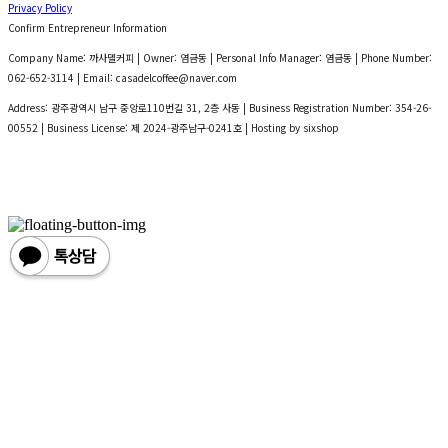
Privacy Policy
Confirm Entrepreneur Information
Company Name: 까사델커피 | Owner: 염금동 | Personal Info Manager: 염금동 | Phone Number:
062-652-3114 | Email: casadelcoffee@naver.com
Address: 광주광역시 남구 중앙로110번길 31, 2층 사동 | Business Registration Number:
354-26-
00552
| Business License:
제 2024-광주남구-0241호
| Hosting by sixshop