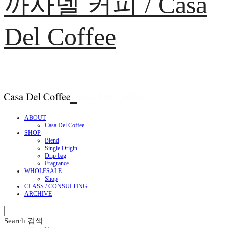
까사델 커피 / Casa
Del Coffee
ABOUT
Casa Del Coffee
SHOP
Blend
Single Origin
Drip bag
Fragrance
WHOLESALE
Shop
CLASS / CONSULTING
ARCHIVE
Search
검색