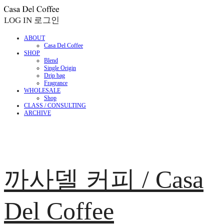
LOG IN
로그인
ABOUT
Casa Del Coffee
SHOP
Blend
Single Origin
Drip bag
Fragrance
WHOLESALE
Shop
CLASS / CONSULTING
ARCHIVE
까사델 커피 / Casa
Del Coffee