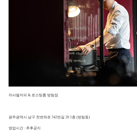
까사델커피 & 로스팅룸 방림점
광주광역시 남구 천변좌로 542번길 20 1층 (방림동)
영업시간 : 추후공지