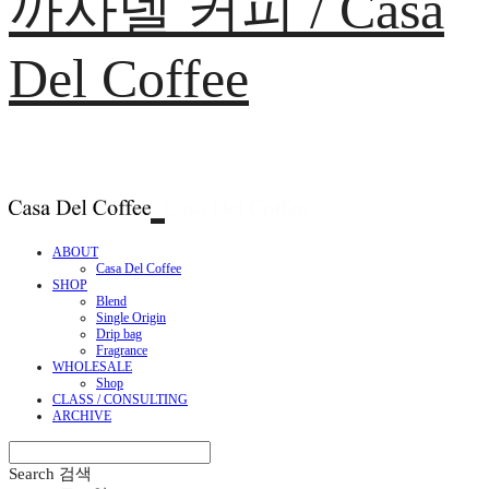
까사델 커피 / Casa
Del Coffee
ABOUT
Casa Del Coffee
SHOP
Blend
Single Origin
Drip bag
Fragrance
WHOLESALE
Shop
CLASS / CONSULTING
ARCHIVE
Search
검색