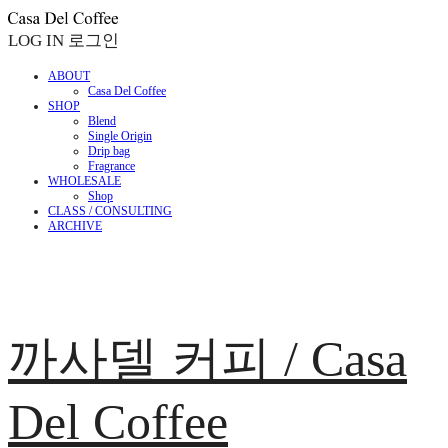
LOG IN
로그인
ABOUT
Casa Del Coffee
SHOP
Blend
Single Origin
Drip bag
Fragrance
WHOLESALE
Shop
CLASS / CONSULTING
ARCHIVE
까사델 커피 / Casa
Del Coffee